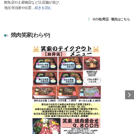
鮮魚店や土産物店など11店舗が並び、
地元寺泊港や出雲
…
続きを読む
その他 周辺・観光はこちら
焼肉笑家(わらや)