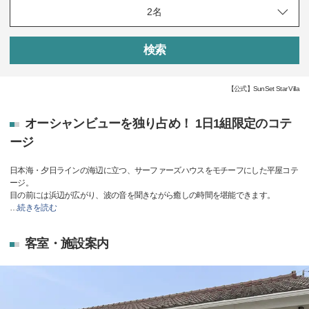
検索
【公式】SunSet Star Villa
オーシャンビューを独り占め！ 1日1組限定のコテ
ージ
日本海・夕日ラインの海辺に立つ、サーファーズハウスをモチーフにした平屋コテ
ージ。
目の前には浜辺が広がり、波の音を聞きながら癒しの時間を堪能できます。
…
続きを読む
客室・施設案内