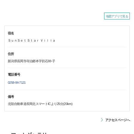
地図アプリで見る
宿名
ＳｕｎＳｅｔ Ｓｔａｒ Ｖｉｌｌａ
住所
新潟県長岡市寺泊郷本字切石93-子
電話番号
0258-84-7121
備考
北陸自動車道長岡北スマートICより25分(20km)
アクセスページへ