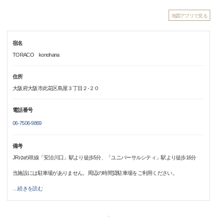
地図アプリで見る
宿名
TORACO konohana
住所
大阪府大阪市此花区島屋３丁目２-２０
電話番号
06-7506-9869
備考
JRゆめ咲線「安治川口」駅より徒歩5分、「ユニバーサルシティ」駅より徒歩16分
当施設には駐車場がありません。周辺の時間貸駐車場をご利用ください。
…
続きを読む