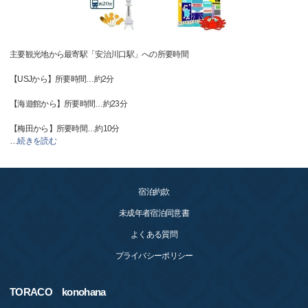
主要観光地から最寄駅「安治川口駅」への所要時間
【USJから】所要時間…約2分
【海遊館から】所要時間…約23分
【梅田から】所要時間…約10分
…
続きを読む
宿泊約款
未成年者宿泊同意書
よくある質問
プライバシーポリシー
TORACO konohana