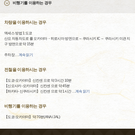
비행기를 이용하는 경우
차량을 이용하시는 경우
액세스 방법 1:도쿄
산요 자동차도로 를 오카야마・히로시마 방면으로～ 쿠라시키 IC ～ 쿠라시키 미관 지
구 방면으로 약 15분
주차장:
…
계속 읽기
전철을 이용하시는 경우
【도쿄-오카야마】신칸센 으로 약 3시간 10분
【신오사카 -오카야마】신칸센 으로 약 45분
【하카타- 신쿠라시키】신칸센 으로 약 1시간
…
계속 읽기
비행기를 이용하는 경우
【도쿄-오카야마】약 70분(ANA / JAL)