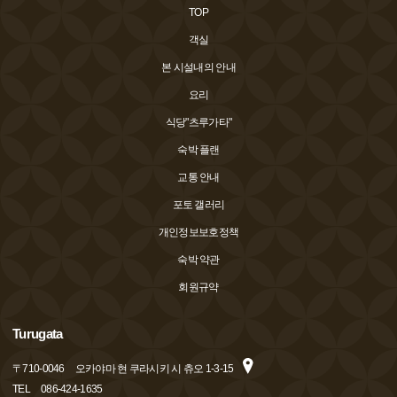
TOP
객실
본 시설내의 안내
요리
식당"츠루가타"
숙박 플랜
교통 안내
포토 갤러리
개인정보보호정책
숙박 약관
회원규약
Turugata
〒
710-0046
오카야마 현 쿠라시키 시 츄오 1-3-15
TEL
086-424-1635