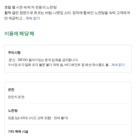
호텔 웰 시즌 숙박 자 전용의 노천탕.
활짝 열린 창문으로 흐르는 바람, 나뭇잎 소리. 정적에 휩싸인 노천탕을 숙박 고객에게
만 제공하고
…
계속 읽기
이용에 해당 해
주의사항
·문신 · TATOO 들어가있는 분의 입욕을 금지합니다.
※서양 조각 일화 조각 불문 불가 외에 씰, 바디 페인트 등 패션 유사품도 불
…
계속 읽기
온천
칸잔지 온천
노천탕
있음 (남녀와도 (시간 교체 포함) · 전세 불가)
기타 목욕 시설