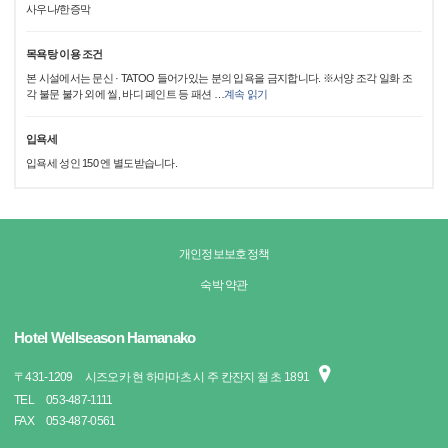
사우나/한증막
목욕탕 이용 조건
본 시설에서는 문신 · TATOO 들어가있는 분의 입욕을 금지합니다. ※서양 조각 일화 조
각 불문 불가 외에 씰, 바디 페인트 등 패션
…
계속 읽기
입욕세
입욕세 성인 150 엔 별도받습니다.
개인정보보호정책
숙박 약관
Hotel Wellseason Hamanako
〒
431-1209
시즈오카 현 하마마츠 시 주 칸잔지 절 초 1891
TEL
053-487-1111
FAX
053-487-0561