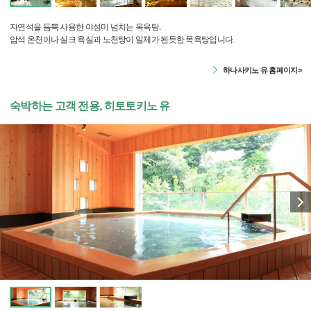
자연석을 듬뿍 사용한 야성미 넘치는 목욕탕.
암석 온천이나 실크 욕실과 노천탕이 일체가 된듯한 목욕탕입니다.
하나사키노 유 홈페이지>
숙박하는 고객 전용, 히토토키노 유