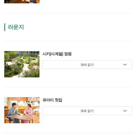
라운지
시키(사계절) 정원
계속 읽기
유아미 찻집
계속 읽기