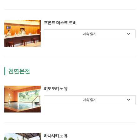
프론트 데스크 로비
계속 읽기
천연온천
히토토키노 유
계속 읽기
하나사키노 유