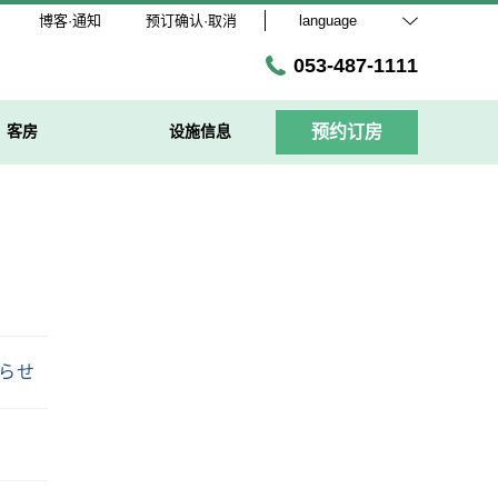
博客·通知
预订确认·取消
language
053-487-1111
客房
设施信息
预约订房
らせ