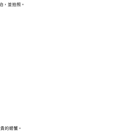
泊，並拍照。
珍貴的螃蟹。