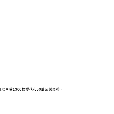
以享受1300棵櫻花和50萬朵鬱金香。