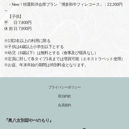
・New！特選和洋会席プラン「博多和牛フィレコース」：22,300円
～
【子供】
平 日 7,800円
休 前 日 7,800円
※1室2名以上の利用に限る
※子供は4歳以上小学生以下とする
※幼児（3歳以下）は無料とする（食事及び寝具なし）
※定員に対して各タイプ1名までは増員可能（エキストラベット使用）
※お盆、年末年始の期間は特別料金となります。
プライバシーポリシー
宿泊約款
会員規約
『奥八女別邸やべのもり』