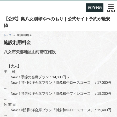
宿泊予約
MENU
【公式】奥八女別邸やべのもり｜公式サイト予約が最安
値
トップ
施設利用料金
施設利用料金
八女市矢部地区山村滞在施設
【大人】
平 日
・New！季節の会席プラン：14,800円～
・New！特別和洋会席プラン「博多和牛ロースコース」：17,000円
～
・New！特選和洋会席プラン「博多和牛フィレコース」：19,200円
～
休 前 日
・New！特別和洋会席プラン「博多和牛ロースコース」：19,400円
～