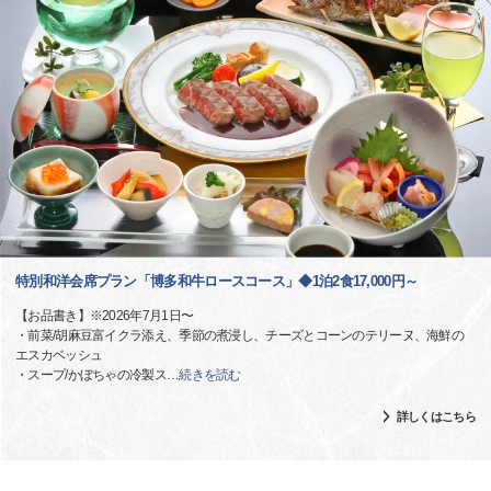
特別和洋会席プラン「博多和牛ロースコース」◆1泊2食17,000円～
【お品書き】※2026年7月1日〜
・前菜/胡麻豆富イクラ添え、季節の煮浸し、チーズとコーンのテリーヌ、海鮮の
エスカベッシュ
・スープ/かぼちゃの冷製ス
…
続きを読む
詳しくはこちら