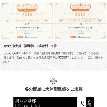
売れた宿大賞 福岡県1~10室部門 １位
じゃらんnetランキング「売れた宿大賞 福岡県1~10室部門」において、1位を受
賞！また「泊まって良かった宿大賞 福岡県1~50室部門」においても、2位
…
続きを
読む
各お部屋に天体望遠鏡をご用意