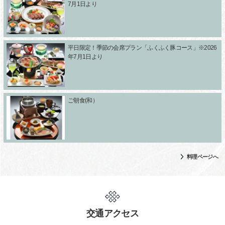
7月1日より
平日限定！季節の会席プラン「ふくふく豚コース」※2026
年7月1日より
ご朝食(和）
料理ページへ
交通アクセス