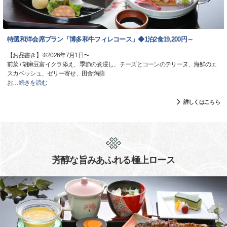
特選和洋会席プラン「博多和牛フィレコース」◆1泊2食19,200円～
【お品書き】※2026年7月1日〜
前菜 / 胡麻豆富イクラ添え、季節の煮浸し、チーズとコーンのテリーヌ、海鮮のエ
スカベッシュ、ゼリー寄せ、田舎蒟蒻
お
…
続きを読む
詳しくはこちら
芳醇な旨みあふれる極上ロース