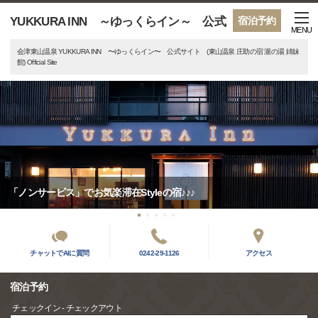
YUKKURA INN ～ゆっくらイン～ 公式
宿泊予約
MENU
会津東山温泉 YUKKURA INN 〜ゆっくらイン〜 公式サイト (東山温泉 庄助の宿 瀧の湯 姉妹
館) Official Site
「ノンサービス」でお気楽滞在Styleの宿♪♪♪
チャットでAIに質問
0242-29-1126
アクセス
宿泊予約
チェックイン - チェックアウト