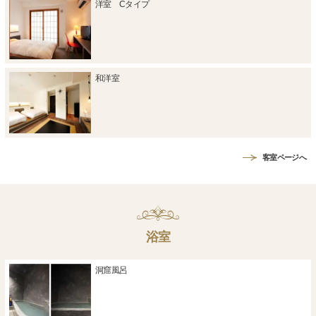
洋室 Cタイプ
和洋室
客室ページへ
浴室
洞窟風呂