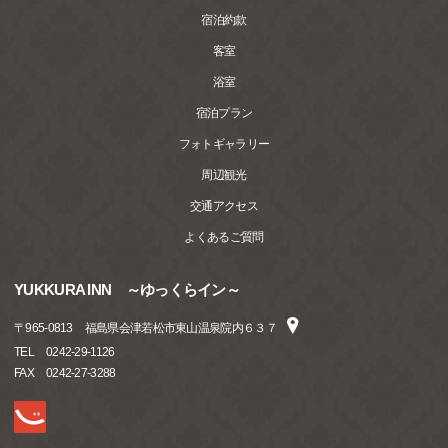
宿泊約款
客室
浴室
宿泊プラン
フォトギャラリー
周辺観光
交通アクセス
よくあるご質問
YUKKURA INN ～ゆっくらイン～
〒
965-0813
福島県会津若松市東山温泉院内６３７
TEL
0242-29-1126
FAX
0242-27-3288