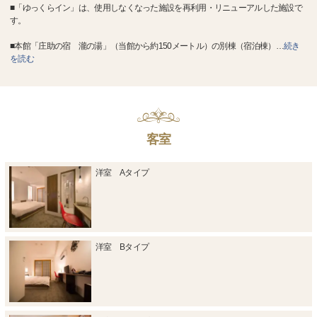
■「ゆっくらイン」は、使用しなくなった施設を再利用・リニューアルした施設で
す。
■本館「庄助の宿 瀧の湯」（当館から約150メートル）の別棟（宿泊棟）
…
続き
を読む
客室
洋室 Aタイプ
洋室 Bタイプ