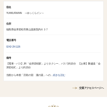
宿名
YUKKURA INN ～ゆっくらイン～
住所
福島県会津若松市東山温泉院内６３７
電話番号
0242-29-1126
備考
【電車・バス】JR「会津若松駅」よりタクシー、バスで約15分 【お車】磐越道「会
津若松IC」より約15分
当館から本館「庄助の宿 瀧の湯」への
…
続きを読む
交通アクセスページへ