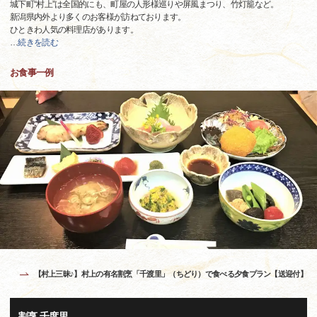
城下町“村上”は全国的にも、町屋の人形様巡りや屏風まつり、竹灯籠など。
新潟県内外より多くのお客様が訪ねております。
ひときわ人気の料理店があります。
…
続きを読む
お食事一例
【村上三昧♪】村上の有名割烹「千渡里」（ちどり）で食べる夕食プラン【送迎付】
割烹 千度里