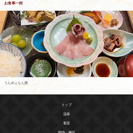
お食事一例
うんめぇもん膳
トップ
温泉
客室
館内・施設