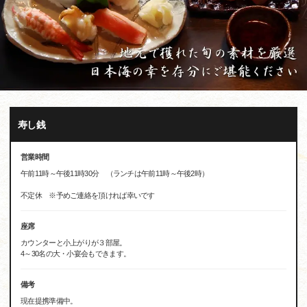
寿し銭
営業時間
午前11時～午後11時30分 （ランチは午前11時～午後2時）
不定休 ※予めご連絡を頂ければ幸いです
座席
カウンターと小上がりが３部屋。
4～30名の大・小宴会もできます。
備考
現在提携準備中。