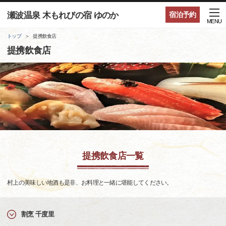
瀬波温泉 木もれびの宿 ゆのか
宿泊予約
MENU
トップ
提携飲食店
提携飲食店
提携飲食店一覧
村上の美味しい地酒も是非、お料理と一緒に堪能してください。
割烹 千度里