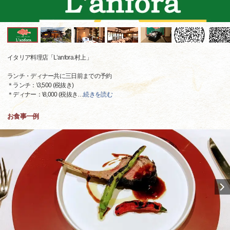
イタリア料理店「L’anfora 村上」
ランチ・ディナー共に三日前までの予約
＊ランチ：\3,500 (税抜き)
＊ディナー：\8,000 (税抜き
…
続きを読む
お食事一例