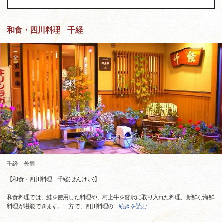
和食・四川料理 千経
千経 外観
【和食・四川料理 千経(せんけい)】
和食料理では、鮭を使用した料理や、村上牛を贅沢に取り入れた料理、新鮮な海鮮
料理が堪能できます。一方で、四川料理の
…
続きを読む