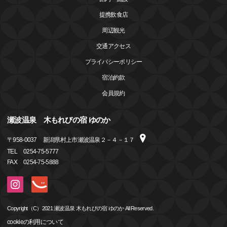
提携飲食店
周辺観光
交通アクセス
プライバシーポリシー
宿泊約款
会員規約
瀬波温泉 木もれびの宿 ゆのか
〒
958-0037
新潟県村上市瀬波温泉２－４－１７
TEL
0254-75-5777
FAX
0254-75-5888
Copyright（C）2021 瀬波温泉 木もれびの宿 ゆのか All Reserved.
cookieの利用について