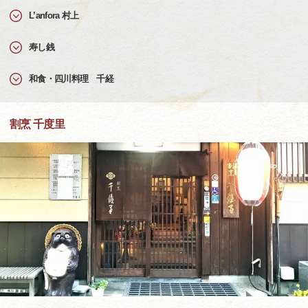
L’anfora 村上
寿し銭
和食・四川料理 千経
割烹 千度里