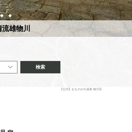
清流雄物川
検索
【公式】おものがわ温泉 雄川荘