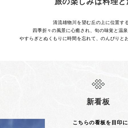
旅の楽しみは料理と
清流雄物川を望む丘の上に位置す
四季折々の風景に心癒され、旬の味覚と温泉
やすらぎとぬくもりに時間を忘れて、のんびりと
新看板
こちらの看板を目印