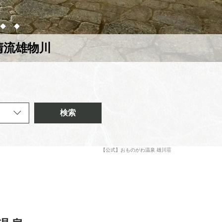
清流雄物川
検索
【公式】おものがわ温泉 雄川荘