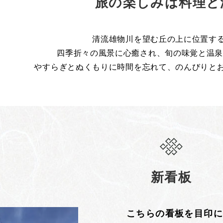
旅の楽しみは料理と
清流雄物川を望む丘の上に位置す
四季折々の風景に心癒され、旬の味覚と温泉
やすらぎとぬくもりに時間を忘れて、のんびりと
新看板
こちらの看板を目印