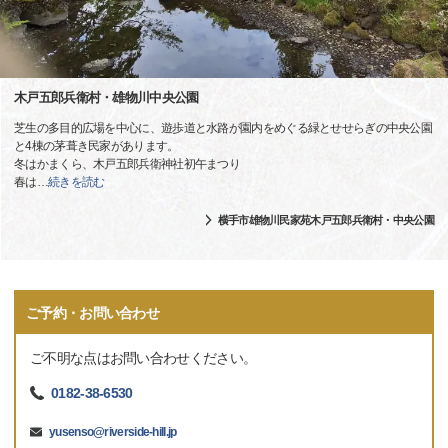
木戸五郎兵衛村・雄物川中央公園
芝生の多目的広場を中心に、遊歩道と水路が園内をめぐる緑とせせらぎの中央公園
と4棟の茅葺き民家があります。
冬はかまくら、木戸五郎兵衛神社初午まつり
春は
…
続きを読む
横手市雄物川民家苑木戸五郎兵衛村・中央公園
ご予約・お問い合わせ
ご不明な点はお問い合わせください。
0182-38-6530
yusenso@riverside-hill.jp