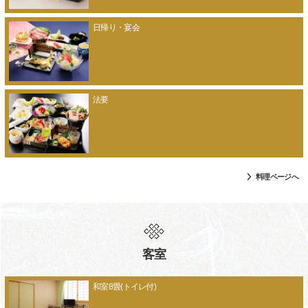
日帰り・宴会
法要
料理ページへ
客室
和室8畳(トイレ付)