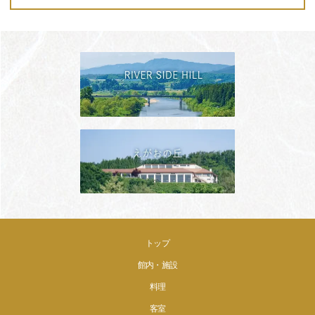
トップ
館内・施設
料理
客室