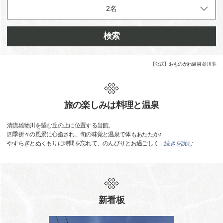
検索
【公式】おものがわ温泉 雄川荘
旅の楽しみは料理と温泉
清流雄物川を望む丘の上に位置する当館。
四季折々の風景に心癒され、旬の味覚と温泉で体もあたたか♪
やすらぎとぬくもりに時間を忘れて、のんびりとお過ごしく
…
続きを読む
新看板