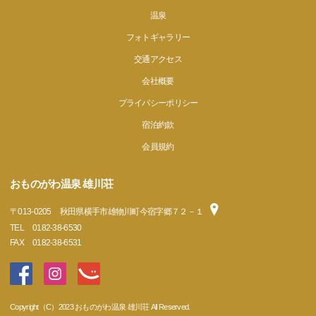
温泉
フォトギャラリー
交通アクセス
会社概要
プライバシーポリシー
宿泊約款
会員規約
おものがわ温泉 雄川荘
〒
013-0205
秋田県横手市雄物川町今宿字郷７２－１
TEL
0182-38-6530
FAX
0182-38-6531
Copyright（C）2023 おものがわ温泉 雄川荘 All Reserved.