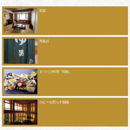
和室
男風呂
まつたけ料理『稲穂』
ロビーを照らす朝陽