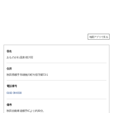
地図アプリで見る
宿名
おものがわ温泉 雄川荘
住所
秋田県横手市雄物川町今宿字郷72-1
電話番号
0182-38-6530
備考
秋田自動車道横手ICより約30分。