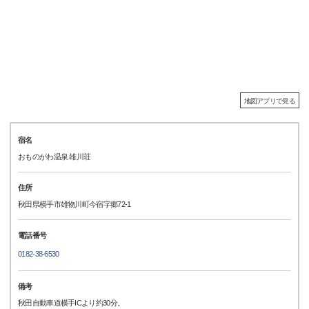
地図アプリで見る
宿名
おものがわ温泉 雄川荘
住所
秋田県横手市雄物川町今宿字郷72-1
電話番号
0182-38-6530
備考
秋田自動車道横手ICより約30分。