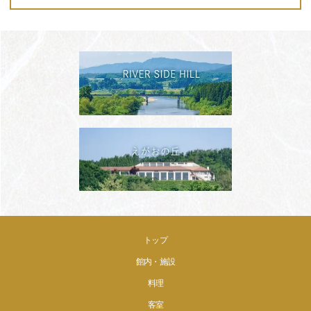
トップ
館内・施設
料理
客室