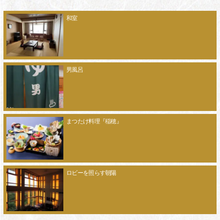
和室
男風呂
まつたけ料理『稲穂』
ロビーを照らす朝陽