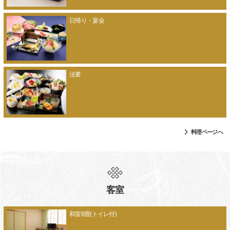
日帰り・宴会
法要
料理ページへ
客室
和室8畳(トイレ付)