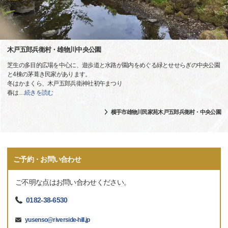
木戸五郎兵衛村・雄物川中央公園
芝生の多目的広場を中心に、遊歩道と水路が園内をめぐる緑とせせらぎの中央公園
と4棟の茅葺き民家があります。
冬はかまくら、木戸五郎兵衛神社初午まつり
春は
…
続きを読む
横手市雄物川民家苑木戸五郎兵衛村・中央公園
ご予約・お問い合わせ
ご不明な点はお問い合わせください。
0182-38-6530
yusenso@riverside-hill.jp