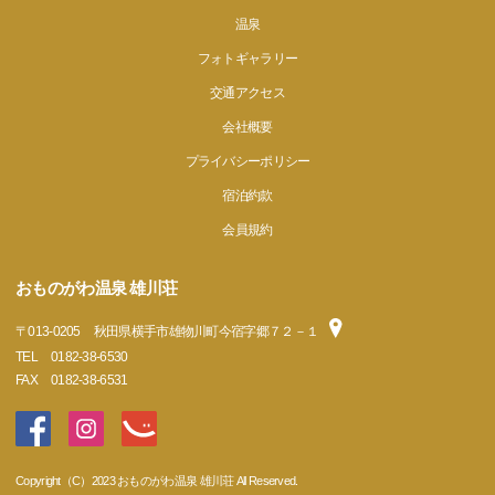
温泉
フォトギャラリー
交通アクセス
会社概要
プライバシーポリシー
宿泊約款
会員規約
おものがわ温泉 雄川荘
〒
013-0205
秋田県横手市雄物川町今宿字郷７２－１
TEL
0182-38-6530
FAX
0182-38-6531
Copyright（C）2023 おものがわ温泉 雄川荘 All Reserved.