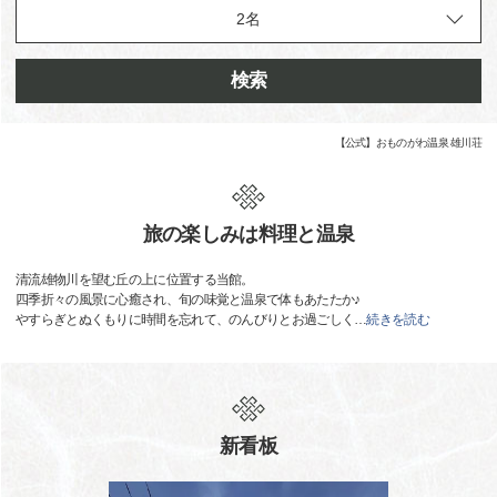
検索
【公式】おものがわ温泉 雄川荘
旅の楽しみは料理と温泉
清流雄物川を望む丘の上に位置する当館。
四季折々の風景に心癒され、旬の味覚と温泉で体もあたたか♪
やすらぎとぬくもりに時間を忘れて、のんびりとお過ごしく
…
続きを読む
新看板