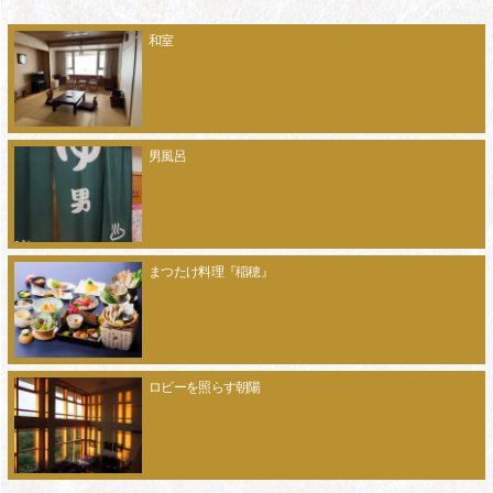
和室
男風呂
まつたけ料理『稲穂』
ロビーを照らす朝陽