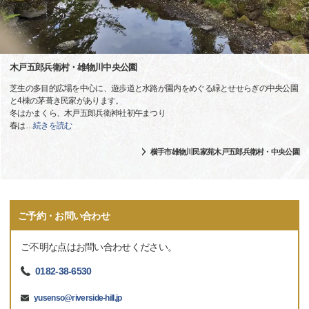
木戸五郎兵衛村・雄物川中央公園
芝生の多目的広場を中心に、遊歩道と水路が園内をめぐる緑とせせらぎの中央公園
と4棟の茅葺き民家があります。
冬はかまくら、木戸五郎兵衛神社初午まつり
春は
…
続きを読む
横手市雄物川民家苑木戸五郎兵衛村・中央公園
ご予約・お問い合わせ
ご不明な点はお問い合わせください。
0182-38-6530
yusenso@riverside-hill.jp