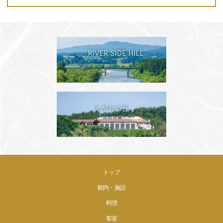
トップ
館内・施設
料理
客室