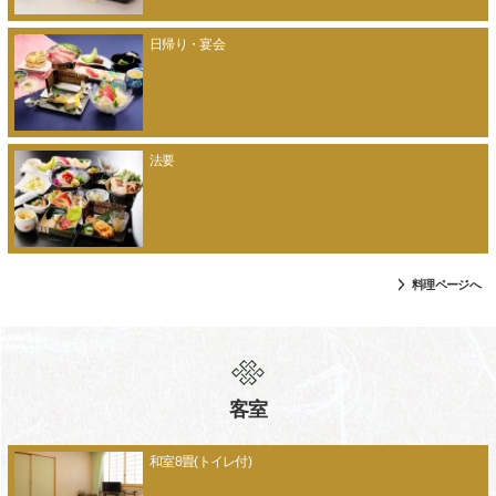
日帰り・宴会
法要
料理ページへ
客室
和室8畳(トイレ付)