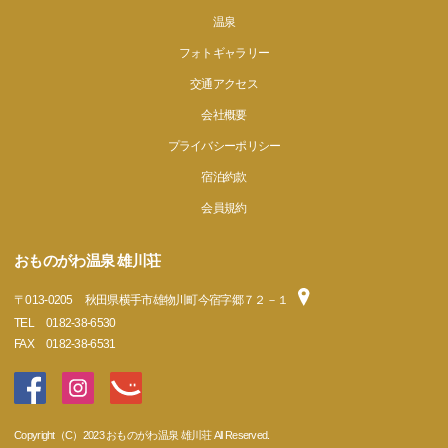
温泉
フォトギャラリー
交通アクセス
会社概要
プライバシーポリシー
宿泊約款
会員規約
おものがわ温泉 雄川荘
〒
013-0205
秋田県横手市雄物川町今宿字郷７２－１
TEL
0182-38-6530
FAX
0182-38-6531
Copyright（C）2023 おものがわ温泉 雄川荘 All Reserved.