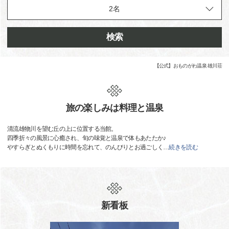
検索
【公式】おものがわ温泉 雄川荘
旅の楽しみは料理と温泉
清流雄物川を望む丘の上に位置する当館。
四季折々の風景に心癒され、旬の味覚と温泉で体もあたたか♪
やすらぎとぬくもりに時間を忘れて、のんびりとお過ごしく
…
続きを読む
新看板