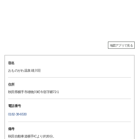
地図アプリで見る
宿名
おものがわ温泉 雄川荘
住所
秋田県横手市雄物川町今宿字郷72-1
電話番号
0182-38-6530
備考
秋田自動車道横手ICより約30分。