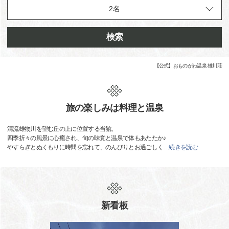
検索
【公式】おものがわ温泉 雄川荘
旅の楽しみは料理と温泉
清流雄物川を望む丘の上に位置する当館。
四季折々の風景に心癒され、旬の味覚と温泉で体もあたたか♪
やすらぎとぬくもりに時間を忘れて、のんびりとお過ごしく
…
続きを読む
新看板