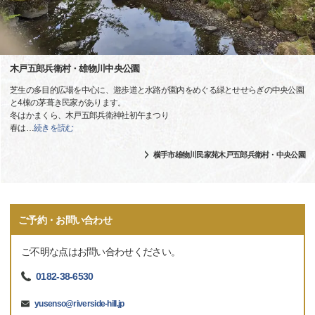
木戸五郎兵衛村・雄物川中央公園
芝生の多目的広場を中心に、遊歩道と水路が園内をめぐる緑とせせらぎの中央公園
と4棟の茅葺き民家があります。
冬はかまくら、木戸五郎兵衛神社初午まつり
春は
…
続きを読む
横手市雄物川民家苑木戸五郎兵衛村・中央公園
ご予約・お問い合わせ
ご不明な点はお問い合わせください。
0182-38-6530
yusenso@riverside-hill.jp