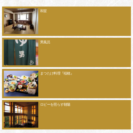
和室
男風呂
まつたけ料理『稲穂』
ロビーを照らす朝陽