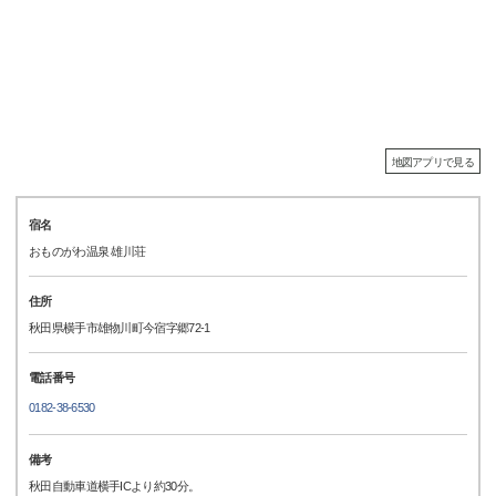
地図アプリで見る
宿名
おものがわ温泉 雄川荘
住所
秋田県横手市雄物川町今宿字郷72-1
電話番号
0182-38-6530
備考
秋田自動車道横手ICより約30分。