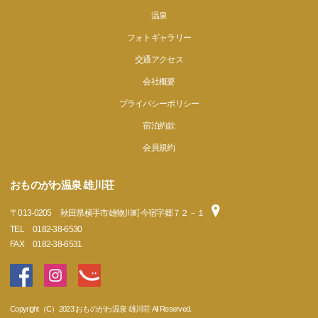
温泉
フォトギャラリー
交通アクセス
会社概要
プライバシーポリシー
宿泊約款
会員規約
おものがわ温泉 雄川荘
〒
013-0205
秋田県横手市雄物川町今宿字郷７２－１
TEL
0182-38-6530
FAX
0182-38-6531
Copyright（C）2023 おものがわ温泉 雄川荘 All Reserved.