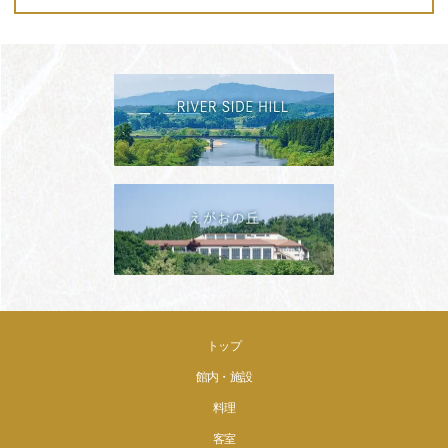
トップ
館内・施設
料理
客室