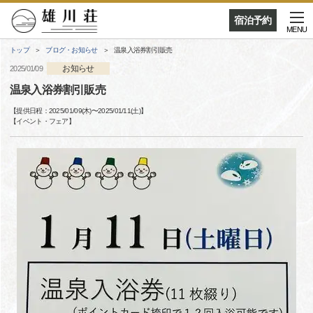
宿泊予約
MENU
トップ
ブログ・お知らせ
温泉入浴券割引販売
お知らせ
2025/01/09
温泉入浴券割引販売
【提供日程：
2025/01/09(木)
〜
2025/01/11(土)
】
【
イベント・フェア
】