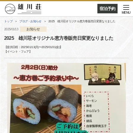
宿泊予約
MENU
トップ
ブログ・お知らせ
2025 雄川荘オリジナル恵方巻販売日変更なりました
お知らせ
2025/01/13
2025 雄川荘オリジナル恵方巻販売日変更なりました
【提供日程：
2025/01/13(月)
〜
2025/01/31(金)
】
【
イベント・フェア
】