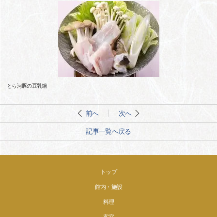
とら河豚の豆乳鍋
前へ
次へ
記事一覧へ戻る
トップ
館内・施設
料理