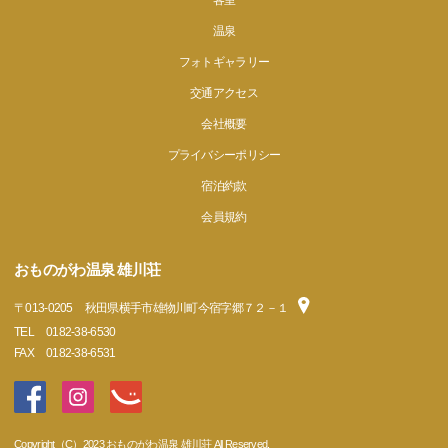
客室
温泉
フォトギャラリー
交通アクセス
会社概要
プライバシーポリシー
宿泊約款
会員規約
おものがわ温泉 雄川荘
〒
013-0205
秋田県横手市雄物川町今宿字郷７２－１
TEL
0182-38-6530
FAX
0182-38-6531
Copyright（C）2023 おものがわ温泉 雄川荘 All Reserved.