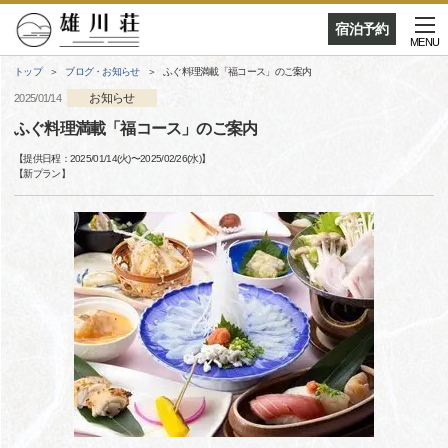
宿泊予約
MENU
トップ
ブログ・お知らせ
ふぐ料理満載「福コース」のご案内
お知らせ
2025/01/14
ふぐ料理満載「福コース」のご案内
【提供日程：
2025/01/14(火)
〜
2025/02/26(水)
】
【
新プラン
】