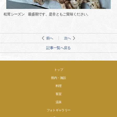
松茸シーズン 最盛期です。是非ともご賞味ください。
前へ
次へ
記事一覧へ戻る
トップ
館内・施設
料理
客室
温泉
フォトギャラリー