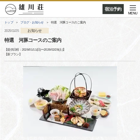
宿泊予約
MENU
トップ
ブログ・お知らせ
特選 河豚コースのご案内
お知らせ
2025/11/25
特選 河豚コースのご案内
【提供日程：
2026/01/11(日)
〜
2026/02/28(土)
】
【
新プラン
】