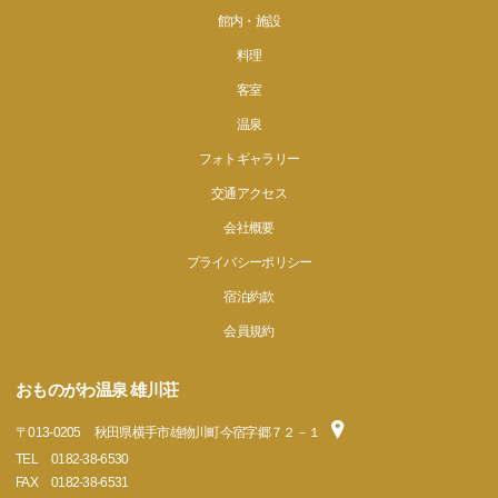
館内・施設
料理
客室
温泉
フォトギャラリー
交通アクセス
会社概要
プライバシーポリシー
宿泊約款
会員規約
おものがわ温泉 雄川荘
〒
013-0205
秋田県横手市雄物川町今宿字郷７２－１
TEL
0182-38-6530
FAX
0182-38-6531