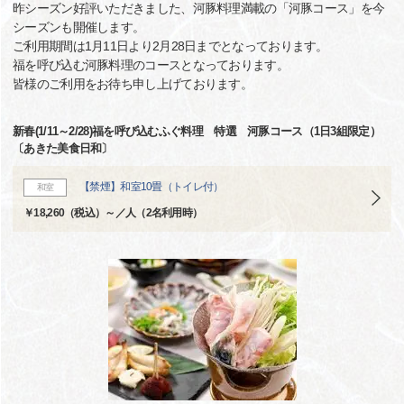
昨シーズン好評いただきました、河豚料理満載の「河豚コース」を今
シーズンも開催します。
ご利用期間は1月11日より2月28日までとなっております。
福を呼び込む河豚料理のコースとなっております。
皆様のご利用をお待ち申し上げております。
新春(1/11～2/28)福を呼び込むふぐ料理 特選 河豚コース（1日3組限定）
〔あきた美食日和〕
【禁煙】和室10畳（トイレ付）
和室
￥18,260（税込）～／人（2名利用時）