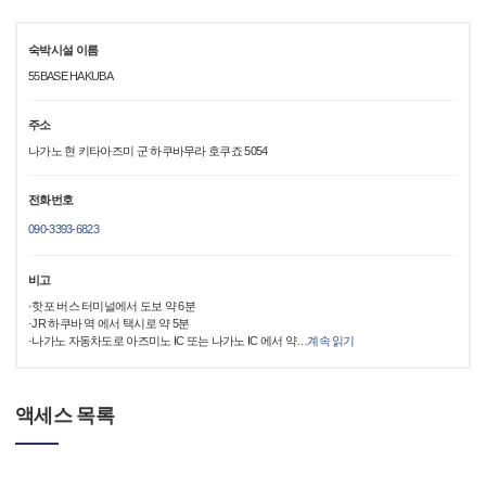
숙박시설 이름
55BASE HAKUBA
주소
나가노 현 키타아즈미 군 하쿠바무라 호쿠죠 5054
전화번호
090-3393-6823
비고
·핫포 버스 터미널에서 도보 약 6분
·JR 하쿠바 역 에서 택시로 약 5분
·나가노 자동차도로 아즈미노 IC 또는 나가노 IC 에서 약
…
계속 읽기
액세스 목록