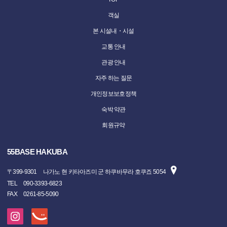
객실
본 시설내・시설
교통 안내
관광 안내
자주 하는 질문
개인정보보호정책
숙박 약관
회원규약
55BASE HAKUBA
〒
399-9301
나가노 현 키타아즈미 군 하쿠바무라 호쿠죠 5054
TEL
090-3393-6823
FAX
0261-85-5090