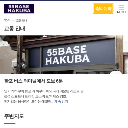
숙박 예약
MENU
TOP
교통 안내
교통 안내
핫포 버스 터미널에서 도보 6분
인기의 하쿠바 핫포 과 하쿠바 이와다케 마운틴 리조트 등,
절경 스포트나 트레킹 코스 에도 액세스 양호.
인기있는 음식점이 모이는 에코랜
…
계속 읽기
주변지도