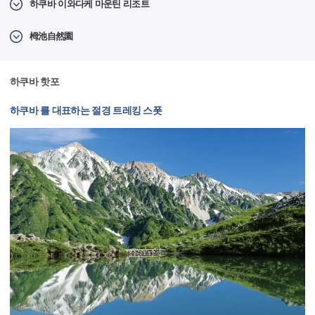
하쿠바 이와다케 마운틴 리조트
栂池自然園
하쿠바 핫포
하쿠바 를 대표하는 절경 트레킹 스폿