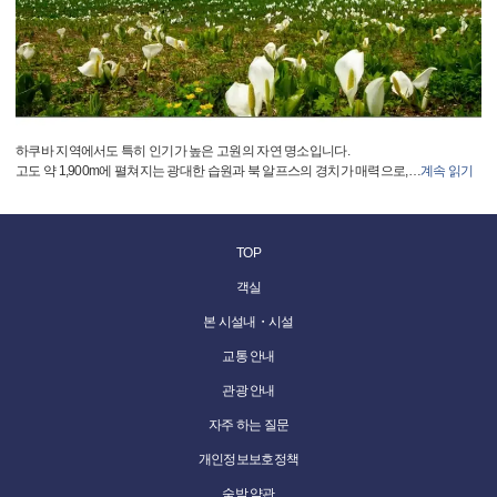
하쿠바 지역에서도 특히 인기가 높은 고원의 자연 명소입니다.
고도 약 1,900m에 펼쳐지는 광대한 습원과 북 알프스의 경치가 매력으로,
…
계속 읽기
TOP
객실
본 시설내・시설
교통 안내
관광 안내
자주 하는 질문
개인정보보호정책
숙박 약관