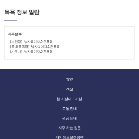
목욕 정보 일람
목욕탕 수
［노천탕］남자:0 여자:0 혼욕:0
［옥내 목욕탕］남자:1 여자:1 혼욕:0
［사우나］남자:0 여자:0 혼욕:0
TOP
객실
본 시설내・시설
교통 안내
관광 안내
자주 하는 질문
개인정보보호정책