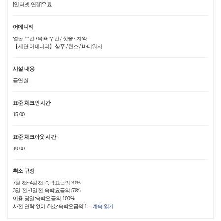
[인터넷 연결]유료
어메니티
얼굴 수건 / 목욕 수건 / 칫솔 · 치약
【세면 어메니티】샴푸 / 린스 / 바디워시
시설 내용
금연실
표준 체크인 시간
15:00
표준 체크아웃 시간
10:00
취소 규정
7일 전~4일 전:숙박요금의 30%
3일 전~1일 전:숙박요금의 50%
이용 당일:숙박요금의 100%
사전 연락 없이 취소:숙박요금의 1
…
계속 읽기