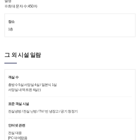
설명
※최대 문자 수:450자
장소
1층
그 외 시설 일람
객실 수
총방수 5실:서양실 4실 / 일본식 1실
서양실 내역:트윈 4실(-)
표준 객실 시설
전실냉방 / 전실 난방 / TV / 빈 냉장고 / 공기 청정기
인터넷 관련
전실 대응
[PC 대여]없음