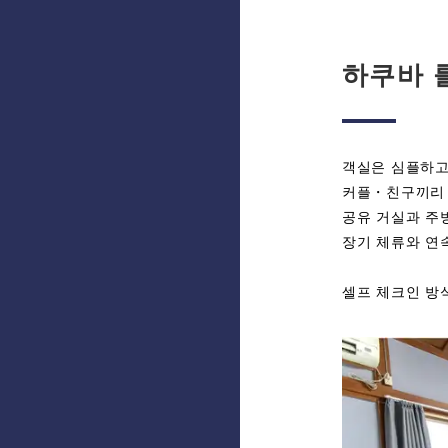
하쿠바 
객실은 심플하고
커플・친구끼리・
공유 거실과 주
장기 체류와 연
셀프 체크인 방식