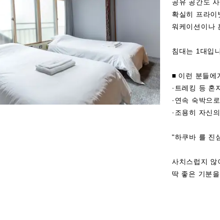
공유 공간도 사
확실히 프라이빗
워케이션이나 
침대는 1대입니
■ 이런 분들에
·트레킹 등 혼
·연속 숙박으로
·조용히 자신의
"하쿠바 를 진
사치스럽지 않아
딱 좋은 기분을