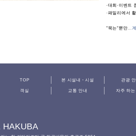
·대회·이벤트 
·패밀리에서 
"묵는"뿐만
…
계
TOP
본 시설내・시설
관광 
객실
교통 안내
자주 하는
E HAKUBA