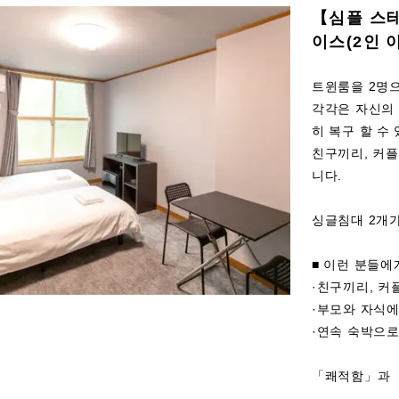
【심플 스
이스(2인 
트윈룸을 2명
각각은 자신의
히 복구 할 수
친구끼리, 커플
니다.
싱글침대 2개
■ 이런 분들에
·친구끼리, 커
·부모와 자식
·연속 숙박으로
「쾌적함」과 