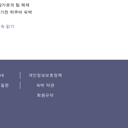
참가로의 팀 체재
활기찬 하쿠바 숙박
속 읽기
안내
개인정보보호정책
 질문
숙박 약관
회원규약