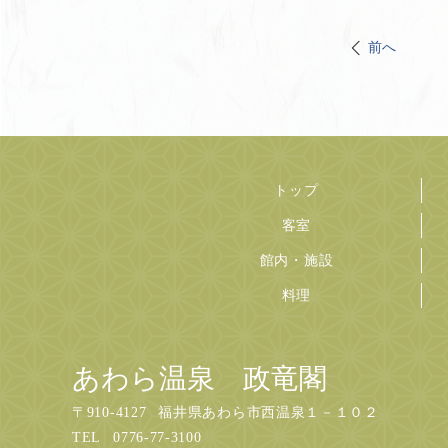
前へ
トップ
客室
館内・施設
料理
あわら温泉 政竜閣
〒
910-4127
福井県あわら市西温泉１－１０２
TEL
0776-77-3100