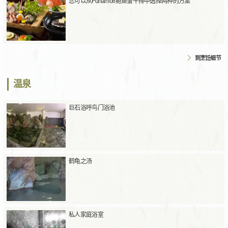
您可以从Funamori鲍鱼蟹牛排中选择两种的方案
到烹饪细节
温泉
巨石浴呼鸟门浴池
鹤龟之汤
私人家庭浴室