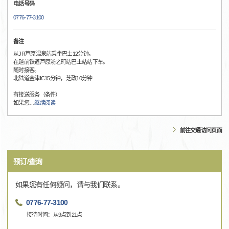
电话号码
0776-77-3100
备注
从JR芦原温泉站乘坐巴士12分钟。
在越前铁道芦原汤之町站巴士站站下车。
随时接客。
北陆道金津IC15分钟，芝政10分钟
有接送服务（条件）
如果您
…
继续阅读
前往交通访问页面
预订/查询
如果您有任何疑问，请与我们联系。
0776-77-3100
接待时间：从9点到21点