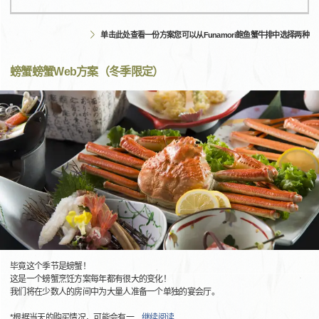
单击此处查看一份方案您可以从Funamori鲍鱼蟹牛排中选择两种
螃蟹螃蟹Web方案（冬季限定）
毕竟这个季节是螃蟹！
这是一个螃蟹烹饪方案每年都有很大的变化！
我们将在少数人的房间中为大量人准备一个单独的宴会厅。
*根据当天的购买情况，可能会有一
…
继续阅读