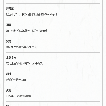
开胃菜
鱿鱼和子/三开串烧/传播长度/扇贝/虾Temari寿司
祖里
简八/马林/粉红虾/鲑鱼子鱿鱼/一套治疗
烤物
烤花鱼西京/紫苏姜卷/银杏芝士
水煮食物
埃比土豆/水煮虾/鸭饺/三月月/梅夫
超过
越前磨碎的荞麦面
火锅
日本黑牛肉锅/时令蔬菜