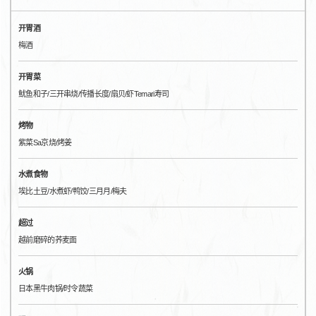
开胃酒
梅酒
开胃菜
鱿鱼和子/三开串烧/传播长度/扇贝/虾Temari寿司
烤物
紫菜Sa京烧/烤姜
水煮食物
埃比土豆/水煮虾/鸭饺/三月月/梅夫
超过
越前磨碎的荞麦面
火锅
日本黑牛肉锅/时令蔬菜