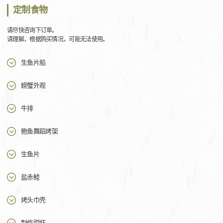
定制食物
请尽快咨询下订单。
请理解，根据购买情况，可能无法使用。
生鱼片船
螃蟹外观
牛排
鲍鱼舞蹈烤架
生鱼片
盐赤鯥
烤头巾壳
制作甜虾