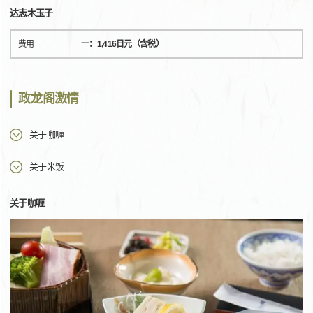
达志木玉子
费用
一：1,416日元（含税）
政龙阁激情
关于咖喱
关于米饭
关于咖喱