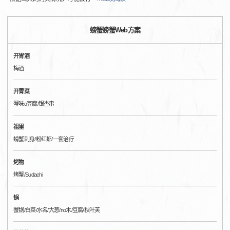
螃蟹螃蟹Web方案
开胃酒
梅酒
开胃菜
蟹味o豆腐/银杏串
祖里
螃蟹刺身/粉红虾/一套治疗
烤物
烤蟹/Sudachi
锅
蟹锅/白菜/水名/大葱/no木/豆腐/秋叶芙