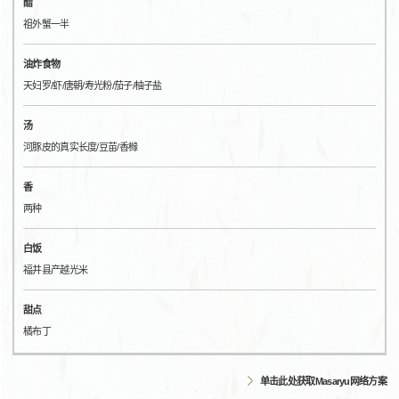
醋
祖外蟹一半
油炸食物
天妇罗/虾/唐朝/寿光粉/茄子/柚子盐
汤
河豚皮的真实长度/豆苗/香橼
香
两种
白饭
福井县产越光米
甜点
橘布丁
单击此处获取Masaryu网络方案