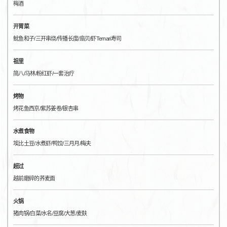
梅酒
开胃菜
鱿鱼和子/三开串烧/传播长度/扇贝/虾Temari寿司
祖里
简八/马林/粉红虾/一套治疗
烤物
烤花鱼西京/紫苏姜卷/银杏串
水煮食物
埃比土豆/水煮虾/鸭饺/三月月/梅夫
超过
越前磨碎的荞麦面
火锅
猪肉锅/白菜/水名/豆腐/大葱/麦麸