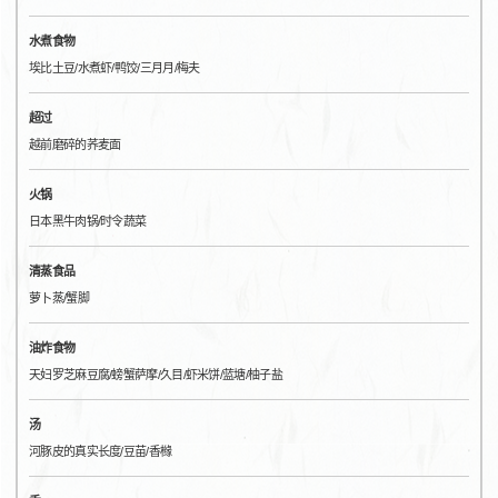
水煮食物
埃比土豆/水煮虾/鸭饺/三月月/梅夫
超过
越前磨碎的荞麦面
火锅
日本黑牛肉锅/时令蔬菜
清蒸食品
萝卜蒸/蟹脚
油炸食物
天妇罗芝麻豆腐/螃蟹萨摩/久目/虾米饼/蓝塘/柚子盐
汤
河豚皮的真实长度/豆苗/香橼