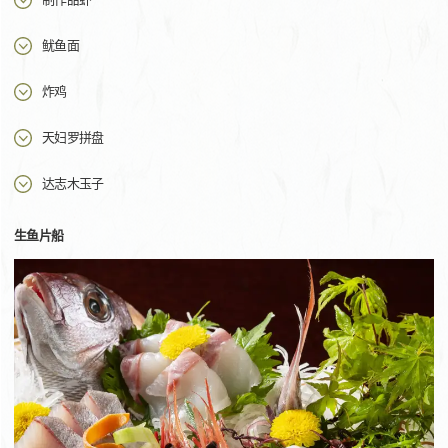
鱿鱼面
炸鸡
天妇罗拼盘
达志木玉子
生鱼片船