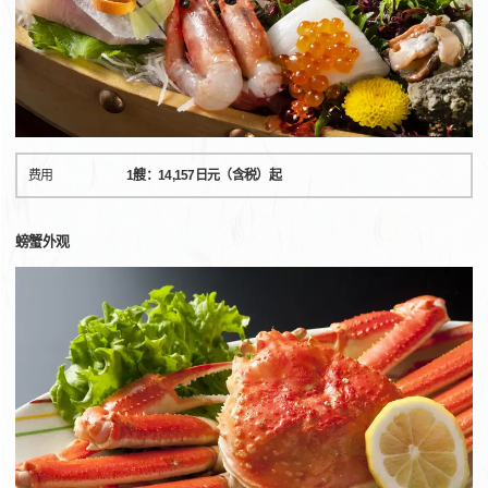
费用
1艘：14,157日元（含税）起
螃蟹外观