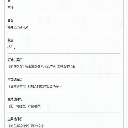
香
两种
白饭
福井县产越光米
甜点
橘布丁
可选主菜①
【船盛刺身】鲷鱼刺身/简八/头巾壳/甜虾/鲑鱼子鱿鱼
主菜选择②
【日本黑牛排】印加人的觉醒/西兰花/萝卜
主菜选择③
【配一杯螃蟹】柠檬/香菜
主菜选择④
【鲍鱼舞蹈烤架】海藻/柠檬