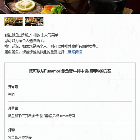
1船1鲍鱼1螃蟹1牛排的主人气菜单
您可以为每个人选择两个。
换句话说，如果您是两个人，则可以并排共享所有四种类型。
鲍鱼鲍鱼，螃蟹螃蟹类似此的重复选择
…
继续阅读
您可以从Funamori鲍鱼蟹牛排中选择两种的方案
开胃酒
梅酒
开胃菜
鱿鱼和子/三开串烧/传播长度/扇贝/虾Temari寿司
烤物
紫菜Sa京烧/烤姜