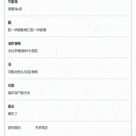
竹蒸笼
蒸蟹味o壳
醋
配一杯螃蟹/精工配一杯螃蟹
油炸食物
天妇罗/蟹腿/时令蔬菜
汤
河豚皮鱼丸/豆苗/香橼
白饭
福井县产越光米
甜点
橘布丁
提供期间
冬季限定