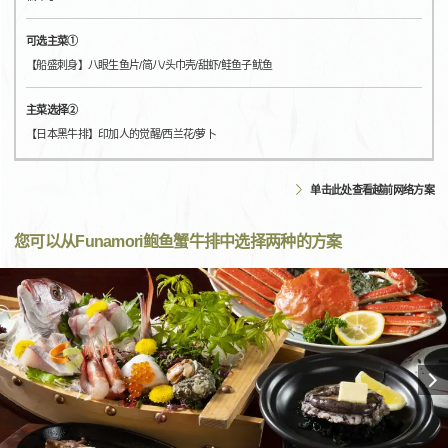
可选主菜①
【船盛刺身】八眼生鱼片/简八/头巾壳/甜虾/鲑鱼子鱿鱼
主菜选择②
【日本黑牛排】印加人的觉醒/西兰花/萝卜
单击此处查看越前网络方案
您可以从Funamori鲍鱼蟹牛排中选择两种的方案