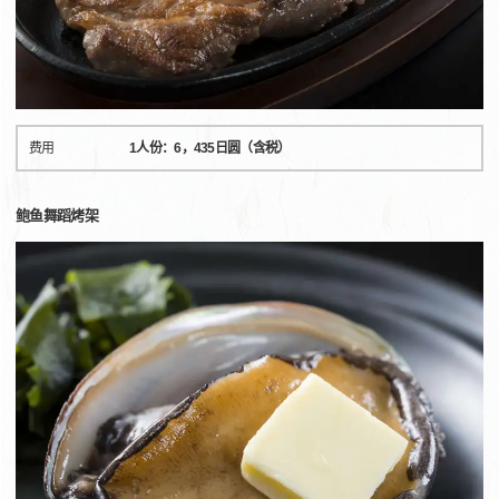
费用
1人份：6，435日圆（含税）
鲍鱼舞蹈烤架