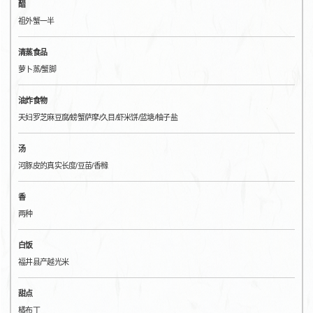
醋
祖外蟹一半
清蒸食品
萝卜蒸/蟹脚
油炸食物
天妇罗芝麻豆腐/螃蟹萨摩/久目/虾米饼/蓝塘/柚子盐
汤
河豚皮的真实长度/豆苗/香橼
香
两种
白饭
福井县产越光米
甜点
橘布丁