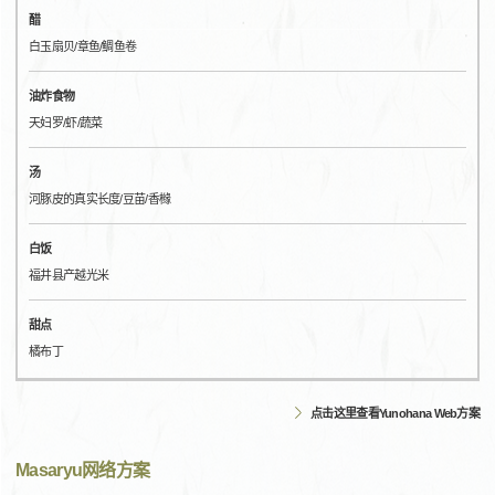
醋
白玉扇贝/章鱼/鲷鱼卷
油炸食物
天妇罗/虾/蔬菜
汤
河豚皮的真实长度/豆苗/香橼
白饭
福井县产越光米
甜点
橘布丁
点击这里查看Yunohana Web方案
Masaryu网络方案