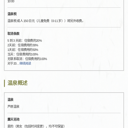
10:00
温泉税
温泉税 成人 150 日元（儿童免费（0-11 岁））将另外收费。
取消条款
5 到 3 天前：住宿费的20%
2天前：住宿费用的30%
1天前：住宿费用的50%
当天：住宿费用的100%
无联系取消：住宿费用的100%
对于20
…
继续阅读
温泉概述
温泉
芦原温泉
露天浴池
是的（男女（包括时间变更），均不可保留）