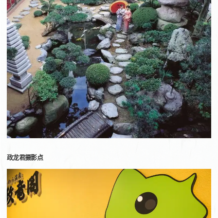
政龙君摄影点