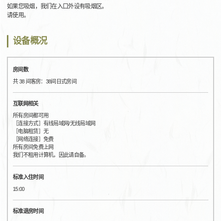
如果您吸烟，我们在入口外设有吸烟区。
请使用。
设备概况
房间数
共 38 间客房：38间日式房间
互联网相关
所有房间都可用
［连接方式］有线局域网/无线局域网
［电脑租赁］无
［网络连接］免费
所有房间免费上网
我们不租用计算机，因此请自备。
标准入住时间
15:00
标准退房时间