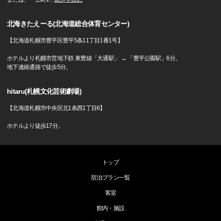
北海きたえーる(北海道総合体育センター)
【北海道札幌市豊平区豊平5条11丁目1番1号】
ホテルより札幌市営地下鉄 東豊線「大通駅」 → 「豊平公園駅」6分。
地下連絡通路で徒歩5分。
hitaru(札幌文化芸術劇場)
【北海道札幌市中央区北1条西1丁目6】
ホテルより徒歩17分。
トップ
宿泊プラン一覧
客室
館内・施設