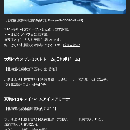
【北海道札幌市中央区南2条西3丁目20 moyukSAPPORO 4F～6F】
2023(令和5年)にオープンした都市型水族館。
ビールにシメパフェに水族館。
昼夜問わず、大人も子供も楽しめます。
他にはない札幌観光が体験できるスポ
…
続きを読む
大和ハウスプレミストドーム(旧札幌ドーム)
【北海道札幌市豊平区羊ヶ丘1番地】
ホテルより札幌市営地下鉄 東豊線「大通駅」 → 「福住駅」(終点)12分。
福住駅3番出口より徒歩10分。
真駒内セキスイハイムアイスアリーナ
【北海道札幌市南区真駒内公園1-1】
ホテルより札幌市営地下鉄 南北線「大通駅」 → 「真駒内駅」15分。
真駒内駅より徒歩25分。
または、「上町1
…
続きを読む