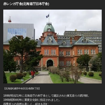
赤レンガ庁舎(北海道庁旧本庁舎)
【北海道札幌市中央区北3条西6丁目】
1888(明治21)年に北海道庁の本庁舎として建設された煉瓦造りの西洋館。
1969(昭和44)年に重要文化財に指定されました。
四季折々の自然も美しく
…
続きを読む