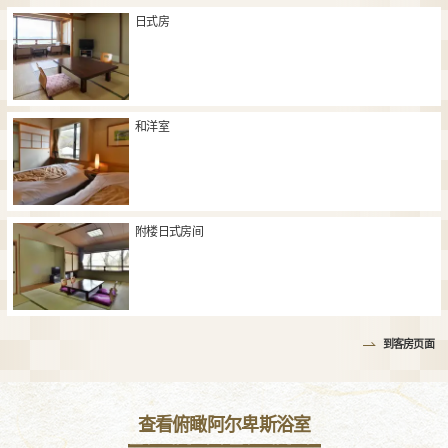
日式房
和洋室
附楼日式房间
到客房页面
查看俯瞰阿尔卑斯浴室