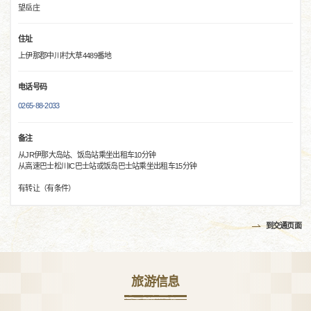
望岳庄
住址
上伊那郡中川村大草4489番地
电话号码
0265-88-2033
备注
从JR伊那大岛站、饭岛站乘坐出租车10分钟
从高速巴士松川IC巴士站或饭岛巴士站乘坐出租车15分钟
有转让（有条件）
到交通页面
旅游信息