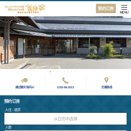
预约订房
MENU
通过聊天询问AI
0265-88-2033
交通路线
预约订房
入住 - 退房
从日历中选择
人数