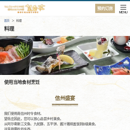
预约订房
MENU
首页
料理
料理
使用当地食材烹饪
信州盛宴
我们使用南信州时令食材。
望岳庄因此，您可以放心品尝乡村美食。
从阿尔卑斯三文鱼、九轮豚、五平饼、酱汁猪排盖饭到B级美食。
这是我要吃的东西。