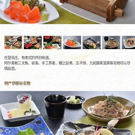
在望岳庄，有老式的怀旧味道。
阿尔卑斯三文鱼、岩鱼、手工荞麦、鲤之旨煮、五平饼、九轮豚蒸笼蒸等名物可以尽
情品尝。
特产伊那谷名物