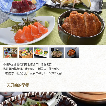
你想吃的食物我们都收集好了！征服名菜！
酱汁炸猪排盖饭，烤河鱼，自制荞麦，信州刺身
（根据季节有所变化，从岩鱼和信州三文鱼等2道）
一天开始的早餐