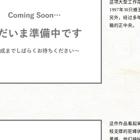
这项大型工作花
1997年30
另外，经过多
箱的正中央。
这件作品看起
枝支撑的驼峰状
黄蜂。他们操纵了 