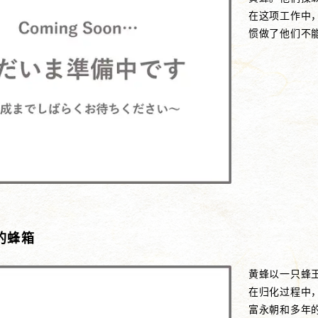
在这项工作中
惯做了他们不
的蜂箱
黄蜂以一只蜂王
在归化过程中
富永朝和多年