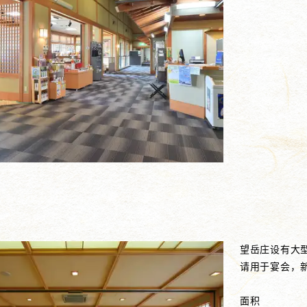
望岳庄设有大
请用于宴会，
面积