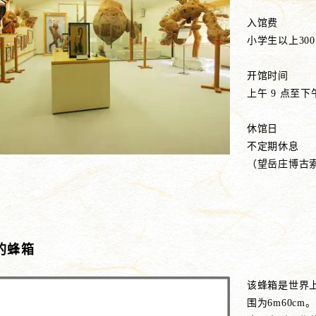
入馆费
小学生以上30
开馆时间
上午 9 点至下午
休馆日
不定期休息
（望岳庄博古
的蜂箱
该蜂箱是世界上
围为6m60cm。