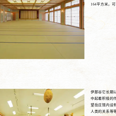
164平方米，
伊那谷它长期
中起着积极的
望岳庄馆内设
人类的关系等