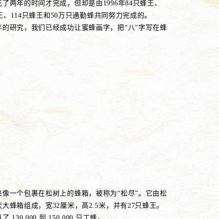
了两年的时间才完成，但却是由1996年84只蜂王、
只蜂王、114只蜂王和50万只通勤蜂共同努力完成的。
年的研究，我们已经成功让蜜蜂画字，把“八”字写在蜂
来像一个包裹在松树上的蜂箱，被称为“松尽”。它由松
大蜂箱组成，宽32厘米，高2.5米，并有27只蜂王。
130,000 到 150,000 只工蜂。