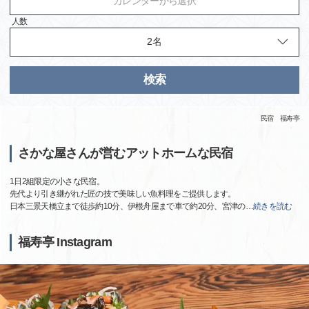
カレンダーから選択
人数
検索
民宿 福寿亭
さかな屋さんが営むアットホームな民宿
1日2組限定の小さな民宿。
先代より引き継がれた匠の技で美味しい魚料理をご提供します。
日本三景天橋立まで徒歩約10分、伊根舟屋まで車で約20分、宮津の
…
続きを読む
福寿亭 Instagram