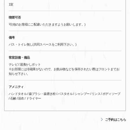
1室
喫煙可否
可(他のお客様にご配慮いただきますようお願いします。)
備考
バス・トイレ無し(共同スペースをご利用下さい。)
客室設備・備品
テレビ / 湯沸かしポット
※お部屋には冷蔵庫がないので、お飲み物などを保存されたい際はフロントまでお
知らせ下さい。
アメニティ
ハンドタオル / 歯ブラシ・歯磨き粉 / バスタオル / シャンプー / リンス / ボディソープ
/ 石鹸 / 浴衣 / ドライヤー
ご予約はこちら