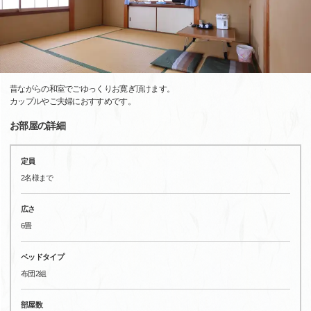
昔ながらの和室でごゆっくりお寛ぎ頂けます。
カップルやご夫婦におすすめです。
お部屋の詳細
定員
2名様まで
広さ
6畳
ベッドタイプ
布団2組
部屋数