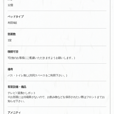
12畳
ベッドタイプ
布団6組
部屋数
1室
喫煙可否
可(他のお客様にご配慮いただきますようお願いします。)
備考
バス・トイレ無し(共同スペースをご利用下さい。)
客室設備・備品
テレビ / 湯沸かしポット
※お部屋には冷蔵庫がないので、お飲み物などを保存されたい際はフロントまでお
知らせ下さい。
アメニティ