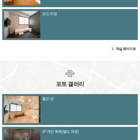
보도게 방
객실 페이지로
포토 갤러리
좋은 방
1F 개인 목욕(별도 유료)