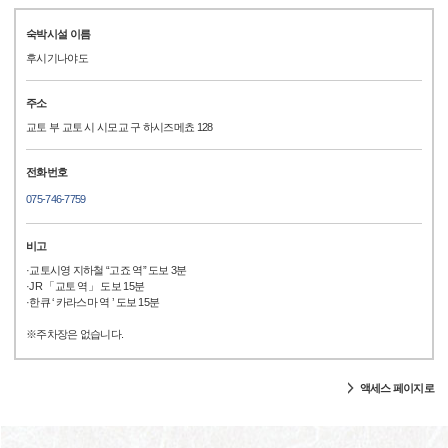
숙박시설 이름
후시기나야도
주소
교토 부 교토 시 시모교 구 하시즈메쵸 128
전화번호
075-746-7759
비고
·교토시영 지하철 “고죠 역” 도보 3분
·JR 「교토 역」 도보 15분
·한큐 ‘ 카라스마 역 ’ 도보 15분
※주차장은 없습니다.
액세스 페이지로