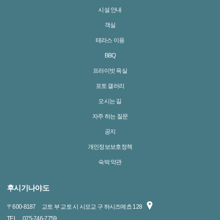
시설 안내
객실
테라스 이용
BBQ
프라이빗 욕실
포토 갤러리
오시는 길
자주 하는 질문
공지
개인정보보호정책
숙박 약관
후시기나야도
〒
600-8187
교토 부 교토 시 시모교 구 하시즈메쵸 128
TEL
075-746-7759