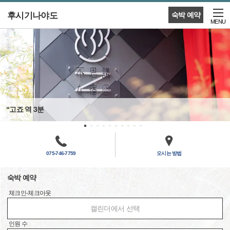
후시기나야도
숙박 예약
MENU
“고죠 역 3분
075-746-7759
오시는 방법
숙박 예약
체크인-체크아웃
캘린더에서 선택
인원 수