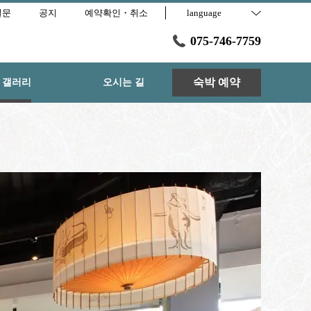
질문
공지
예약확인・취소
language
075-746-7759
숙박 예약
 갤러리
오시는 길