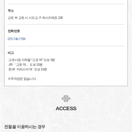
주소
교토 부 교토 시 시모교 구 하시즈메쵸 128
전화번호
075-746-7759
비고
·교토시영 지하철 “고죠 역” 도보 3분
·JR 「교토 역」 도보 15분
·한큐 ‘ 카라스마 역 ’ 도보 15분
※주차장은 없습니다.
ACCESS
전철을 이용하시는 경우