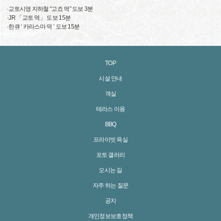
·교토시영 지하철 “고죠 역” 도보 3분
·JR 「교토 역」 도보 15분
·한큐 ‘ 카라스마 역 ’ 도보 15분
TOP
시설 안내
객실
테라스 이용
BBQ
프라이빗 욕실
포토 갤러리
오시는 길
자주 하는 질문
공지
개인정보보호정책