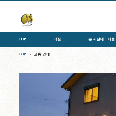
TOP
객실
본 시설내・시설
TOP
교통 안내