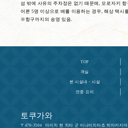
섬 밖에 사유의 주차장은 없기 때문에, 모로자키 항구
어른 5명 이상으로 배를 이용하는 경우, 해상 택시
※항구까지의 송영 있음.
TOP
객실
본 시설내・시설
연중 요리
토쿠가와
〒
470-3504
아이치 현 치타 군 미나미치타쵸 히마카지마