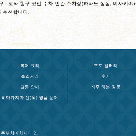
 · 코와 항구 코인 주차·민간 주차장(하타노 상점, 미사키야)
를 추천합니다.
복어 요리
포토 갤러리
즐길거리
후기
교통 안내
자주 하는 질문
히마카지마 산(産) 명품 문어
 쿠부치미치시타 21