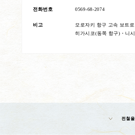
전화번호
0569-68-2074
비고
모로자키 항구 고속 보트로 10
히가시코(동쪽 항구)・니시
전철을