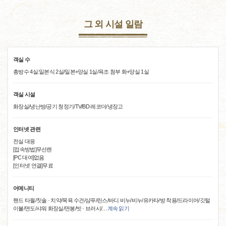
그 외 시설 일람
객실 수
총방수 4실:일본식 2실/일본+양실 1실/욕조 첨부 화+양실 1실
객실 시설
화장실/냉난방/공기 청정기/TV/BD 레코더/냉장고
인터넷 관련
전실 대응
[접속방법]무선랜
[PC 대여]없음
[인터넷 연결]무료
어메니티
핸드 타월/칫솔 · 치약/목욕 수건/샴푸/린스/바디 비누/비누/유카타/방 착용/드라이어/깃털
이불/면도/샤워 화장실/면봉/빗 · 브러시/
…
계속 읽기