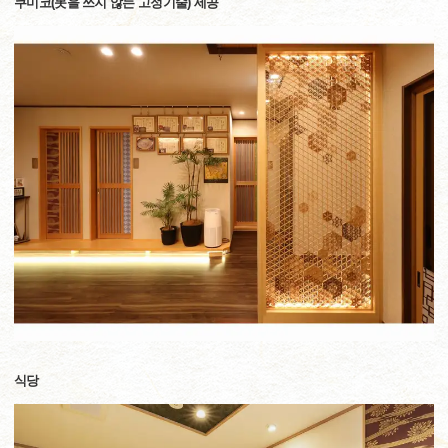
쿠미코(못을 쓰지 않는 고정기술) 세공
식당