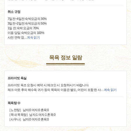
취소 규정
7일전~4일전:숙박요금의 30%
3일전~2일전:숙박요금의 50%
1일 전:숙박 요금의 70%
이용 당일:숙박요금의 100%
사전 연락 없
…
계속 읽기
목욕 정보 일람
프라이빗 욕실
프라이빗 욕조 요청시 예약 시 체크인 시 요청하시기 바랍니다.
체크 아웃 후의 해수욕 귀가 등의 목욕의 이용은 별도, 어린이 포함 한 사
…
계속 읽기
목욕탕 수
［노천탕］남자:0 여자:0 혼욕:0
［옥내 목욕탕］남자:1 여자:1 혼욕:0
［사우나］남자:0 여자:0 혼욕:0