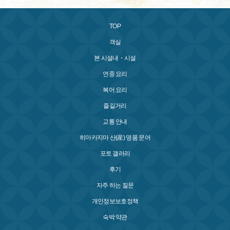
TOP
객실
본 시설내・시설
연중 요리
복어 요리
즐길거리
교통 안내
히마카지마 산(産) 명품 문어
포토 갤러리
후기
자주 하는 질문
개인정보보호정책
숙박 약관