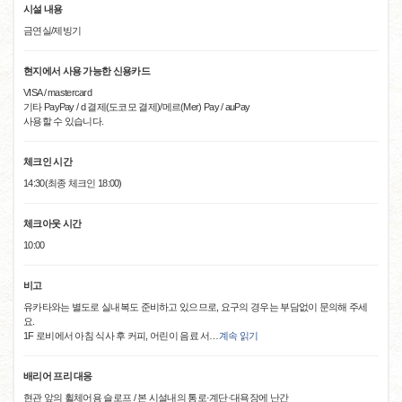
시설 내용
금연실/제빙기
현지에서 사용 가능한 신용카드
VISA / mastercard
기타 PayPay / d 결제(도코모 결제)/메르(Mer) Pay / auPay
사용할 수 있습니다.
체크인 시간
14:30(최종 체크인 18:00)
체크아웃 시간
10:00
비고
유카타와는 별도로 실내복도 준비하고 있으므로, 요구의 경우는 부담없이 문의해 주세
요.
1F 로비에서 아침 식사 후 커피, 어린이 음료 서
…
계속 읽기
배리어 프리 대응
현관 앞의 휠체어용 슬로프 / 본 시설내의 통로·계단·대욕장에 난간