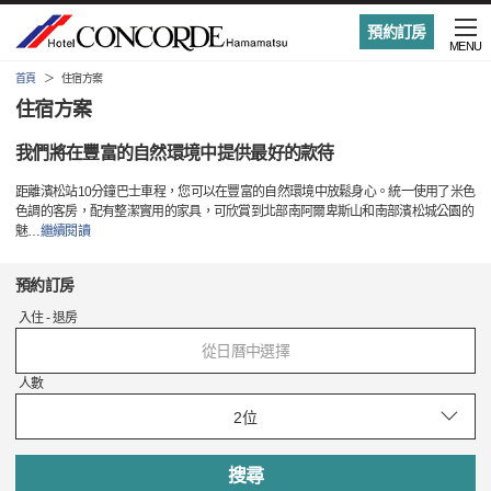
預約訂房
MENU
首頁
住宿方案
住宿方案
我們將在豐富的自然環境中提供最好的款待
距離濱松站10分鐘巴士車程，您可以在豐富的自然環境中放鬆身心。統一使用了米色
色調的客房，配有整潔實用的家具，可欣賞到北部南阿爾卑斯山和南部濱松城公園的
魅
…
繼續閱讀
預約訂房
入住 - 退房
從日曆中選擇
人數
搜尋