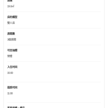
面積
19.0㎡
床的類型
雙人床
房間數
3個房間
可否抽煙
禁煙
入住时间
15:00
退房时间
11:00