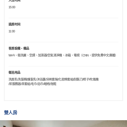
入住时间
15:00
退房时间
11:00
客房設備・備品
Wi-Fi、衛洗麗、空調、加濕器/空氣清淨機、冰箱、電視（CNN，提供免費中文廣播）
衛浴用品
洗面乳/洗髮精/護髮乳/沐浴露/牙刷套裝/化妝棉套組/刮鬍刀/梳子/吹風機
/茶服務器/茶套組/毛巾/浴巾/睡袍/拖鞋
雙人房