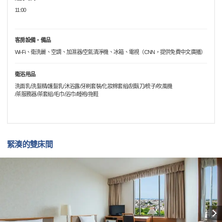
11:00
客房設備・備品
Wi-Fi、衛洗麗、空調、加濕器/空氣清淨機、冰箱、電視（CNN，提供免費中文廣播）
衛浴用品
洗面乳/洗髮精/護髮乳/沐浴露/牙刷套裝/化妝棉套組/刮鬍刀/梳子/吹風機
/茶服務器/茶套組/毛巾/浴巾/睡袍/拖鞋
緊湊的雙床間