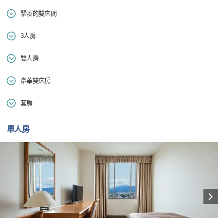
緊湊的雙床間
3人房
雙人房
豪華雙床房
套房
單人房