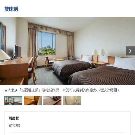
雙床房
★人氣★「城景雙床房」濱松城側房 ※您可以看到的角度大小取決於房間。
樓層數
6至17層