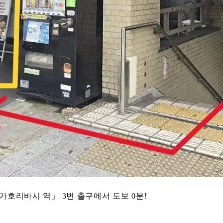
호리바시 역」 3번 출구에서 도보 0분!