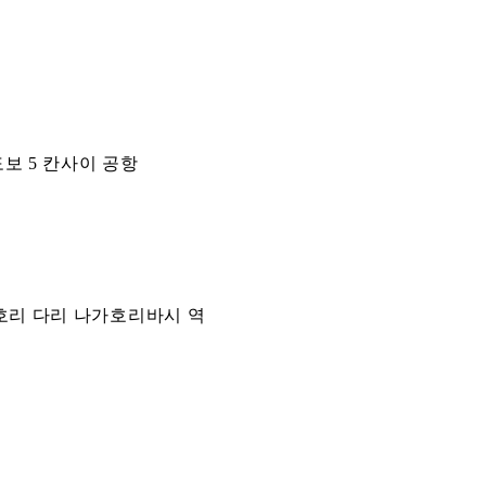
도보 5 칸사이 공항
 호리 다리 나가호리바시 역