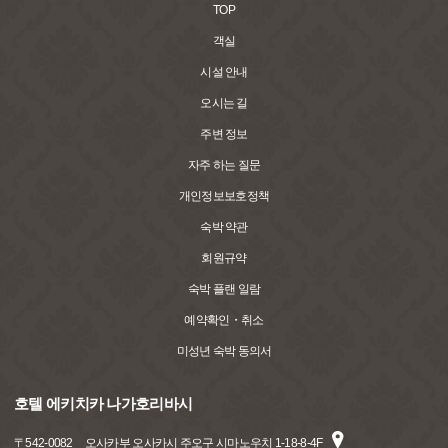
TOP
객실
시설 안내
오시는 길
주변 정보
자주 하는 질문
개인정보보호정책
숙박 약관
회원규약
숙박 플랜 일람
예약확인・취소
미성년 숙박 동의서
호텔 에키치카 나가호리바시
〒
542-0082
오사카부 오사카시 주오구 시마노우치 1-18-8-4F