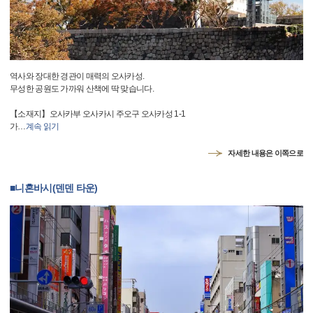
역사와 장대한 경관이 매력의 오사카성.
무성한 공원도 가까워 산책에 딱 맞습니다.
【소재지】오사카부 오사카시 주오구 오사카성 1-1
가
…
계속 읽기
자세한 내용은 이쪽으로
■니혼바시(덴덴 타운)