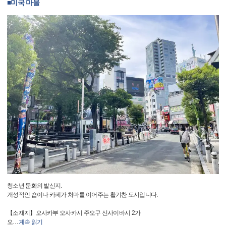
■미국 마을
청소년 문화의 발신지.
개성적인 숍이나 카페가 처마를 이어주는 활기찬 도시입니다.
【소재지】오사카부 오사카시 주오구 신사이바시 2가
오
…
계속 읽기