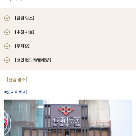
【관광 명소】
【추천 시설】
【주차장】
【코인 런드리(빨래방)】
【관광 명소】
■신사이바시