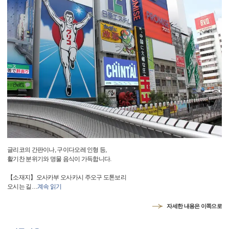
글리코의 간판이나, 구이다오레 인형 등,
활기찬 분위기와 명물 음식이 가득합니다.
【소재지】오사카부 오사카시 주오구 도톤보리
오시는 길
…
계속 읽기
자세한 내용은 이쪽으로