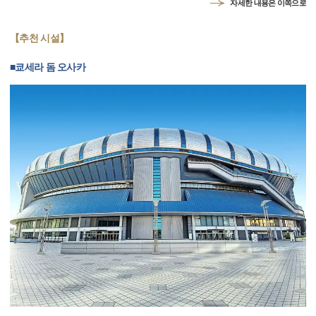
자세한 내용은 이쪽으로
【추천 시설】
■쿄세라 돔 오사카