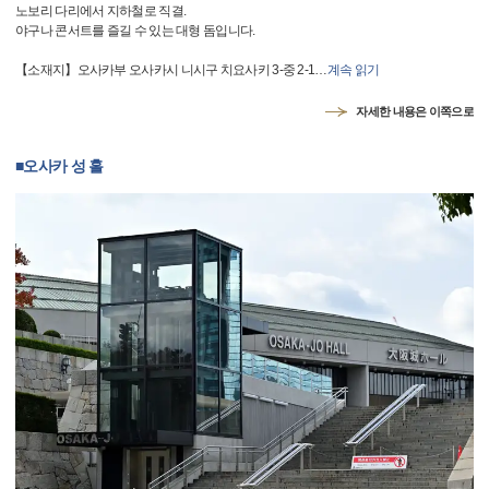
노보리 다리에서 지하철로 직결.
야구나 콘서트를 즐길 수 있는 대형 돔입니다.
【소재지】오사카부 오사카시 니시구 치요사키 3-중 2-1
…
계속 읽기
자세한 내용은 이쪽으로
■오사카 성 홀