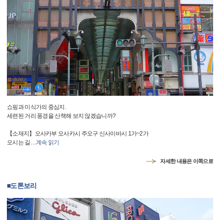
쇼핑과 미식가의 중심지.
세련된 거리 풍경을 산책해 보지 않겠습니까?
【소재지】오사카부 오사카시 주오구 신사이바시 1가~2가
오시는 길
…
계속 읽기
자세한 내용은 이쪽으로
■도톤보리