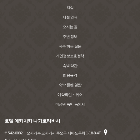
객실
시설 안내
오시는 길
주변 정보
자주 하는 질문
개인정보보호정책
숙박 약관
회원규약
숙박 플랜 일람
예약확인・취소
미성년 숙박 동의서
호텔 에키치카 나가호리바시
〒
542-0082
오사카부 오사카시 주오구 시마노우치 1-18-8-4F