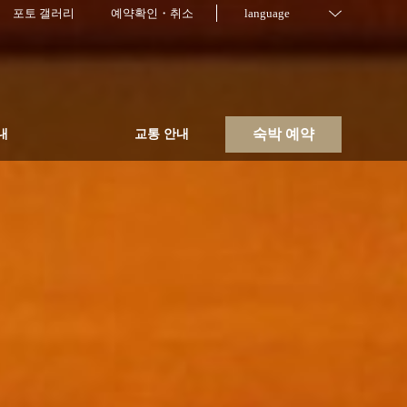
포토 갤러리
예약확인・취소
language
숙박 예약
내
교통 안내