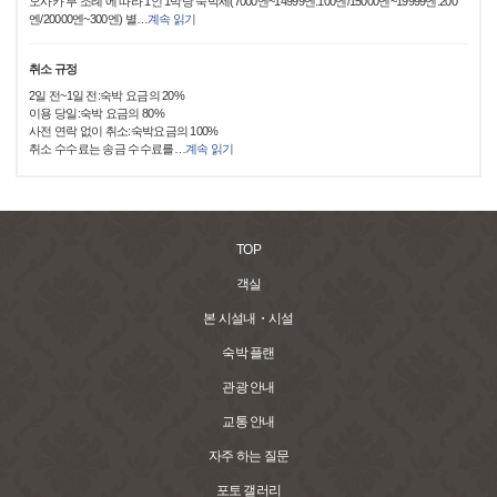
오사카 부 조례 에 따라 1인 1박당 숙박세(7000엔~14999엔:100엔/15000엔~19999엔:200
엔/20000엔~300엔) 별
…
계속 읽기
취소 규정
2일 전~1일 전:숙박 요금의 20%
이용 당일:숙박 요금의 80%
사전 연락 없이 취소:숙박요금의 100%
취소 수수료는 송금 수수료를
…
계속 읽기
TOP
객실
본 시설내・시설
숙박 플랜
관광 안내
교통 안내
자주 하는 질문
포토 갤러리