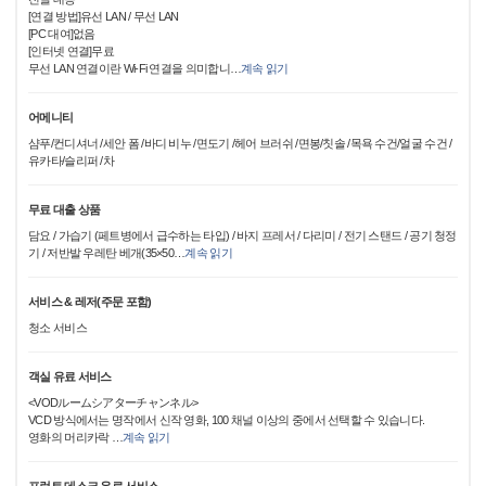
[연결 방법]유선 LAN / 무선 LAN
[PC 대여]없음
[인터넷 연결]무료
무선 LAN 연결이란 Wi-Fi 연결을 의미합니
…
계속 읽기
어메니티
샴푸/컨디셔너 /세안 폼 /바디 비누 /면도기 /헤어 브러쉬 /면봉/칫솔 /목욕 수건/얼굴 수건 /
유카타/슬리퍼 /차
무료 대출 상품
담요 / 가습기 (페트병에서 급수하는 타입) / 바지 프레서 / 다리미 / 전기 스탠드 / 공기 청정
기 / 저반발 우레탄 베개(35×50
…
계속 읽기
서비스 & 레저(주문 포함)
청소 서비스
객실 유료 서비스
<VODルームシアターチャンネル>
VCD 방식에서는 명작에서 신작 영화, 100 채널 이상의 중에서 선택할 수 있습니다.
영화의 머리카락
…
계속 읽기