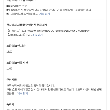
프런트 데스크 유료 서비스
■택배:야마토 운수
■세탁:9:30까지 접수되면 당일 17:00에 전달이 가능 ※일요일・공휴일은 휴일
■카피:흑백 1장 20엔 /컬러 1
…
계속 읽기
현지에서 사용할 수 있는 무현금 결제
【신용카드】JCB / Visa / 마스터/AMEX / UC / Diners/SAISON/UFJ / UnionPay
【QR 코드 결제】Pa
…
계속 읽기
표준 체크인 시간
15:00
표준 체크아웃 시간
11:00
주의사항
※투숙객 이외의 입실은 엄격히 금지합니다.
※당 호텔의 에어컨은 본 시설 내에서 일괄 설정이므로 객실에서 고객 자신의 냉방 난방
전환을
…
계속 읽기
숙박세