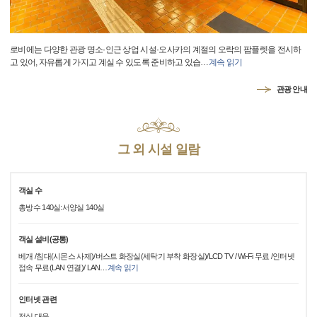
로비에는 다양한 관광 명소·인근 상업 시설·오사카의 계절의 오락의 팜플렛을 전시하
고 있어, 자유롭게 가지고 계실 수 있도록 준비하고 있습
…
계속 읽기
관광 안내
그 외 시설 일람
객실 수
총방수 140실:서양실 140실
객실 설비(공통)
베개 /침대(시몬스 사제)/버스트 화장실(세탁기 부착 화장실)/LCD TV / Wi-Fi 무료 /인터넷
접속 무료(LAN 연결)/ LAN
…
계속 읽기
인터넷 관련
전실 대응