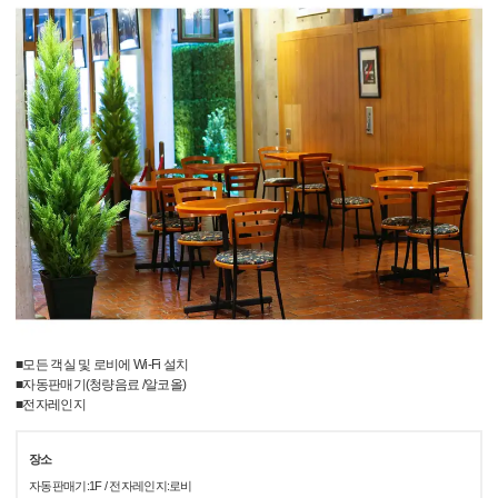
■모든 객실 및 로비에 Wi-Fi 설치
■자동판매기(청량음료 /알코올)
■전자레인지
장소
자동판매기:1F / 전자레인지:로비