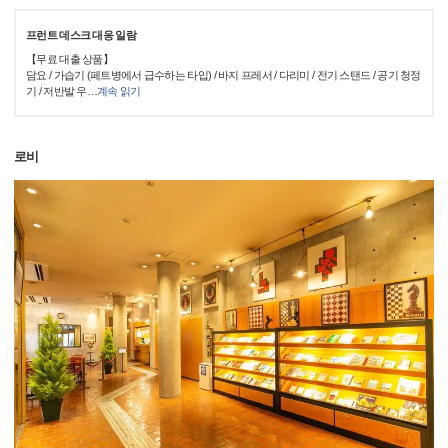
프런트 데스크 대응 일람
【무료 대출 상품】
담요 / 가습기 (페트병에서 급수하는 타입) / 바지 프레서 / 다리미 / 전기 스탠드 / 공기 청정
기 / 저반발 우
…
계속 읽기
로비