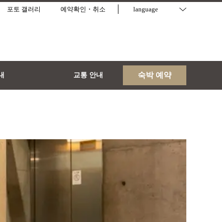
포토 갤러리
예약확인・취소
language
숙박 예약
내
교통 안내