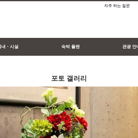
자주 하는 질문
설내・시설
숙박 플랜
관광 안
포토 갤러리