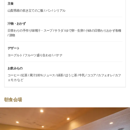
主食
山梨県産の炊き立てのご飯 / パン / シリアル
汁物・おかず
日替わりの手作り味噌汁・スープ / サラダ / ゆで卵・生卵 / 小鉢の日替わりおかず各種
/ 漬物
デザート
ヨーグルト / フルーツ盛り合わせ / バナナ
お飲みもの
コーヒー / 紅茶 / 果汁100％ジュース / 緑茶 / ほうじ茶 / 牛乳 / ココア / カフェオレ / カフ
ェモカ など
朝食会場