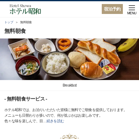
宿泊予約
MENU
トップ
無料朝食
無料朝食
Breakfast
- 無料朝食サービス -
ホテル昭和では、お泊りいただいた皆様に無料でご朝食を提供しております。
メニューも日替わりが多いので、何が並ぶかはお楽しみです。
色々な味を楽しんで、目
…
続きを読む